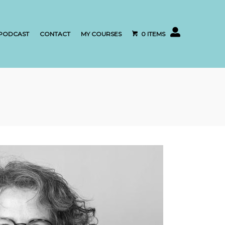
My account
PODCAST
CONTACT
MY COURSES
0 ITEMS