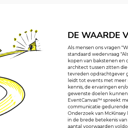
DE WAARDE V
Als mensen ons vragen "Wa
standaard wedervraag "Als
kopen van bakstenen en da
architect tussen zitten di
tevreden opdrachtgever g
leidt tot events met mee
kennis, de ervaringen en/o
gewenste doelen kunnen 
EventCanvas™ spreekt men
communicatie gedurende h
Onderzoek van McKinsey laa
in de brede betekenis van
aantal voorwaarden voldoe