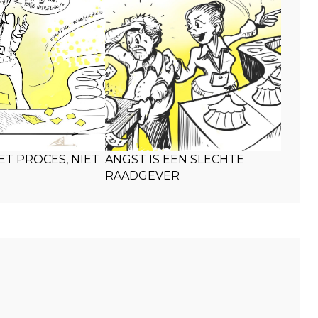
ET PROCES, NIET
ANGST IS EEN SLECHTE
RAADGEVER