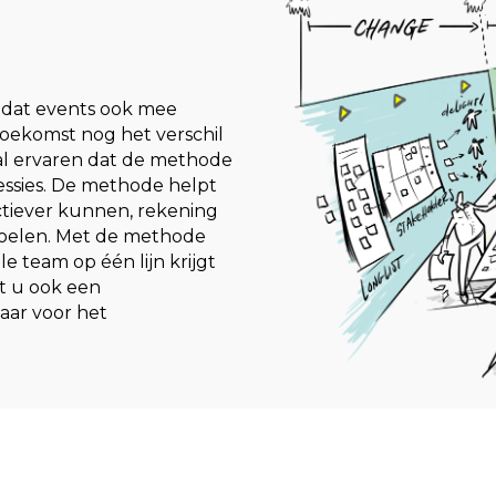
t dat events ook mee
 toekomst nog het verschil
zal ervaren dat de methode
essies. De methode helpt
ctiever kunnen, rekening
doelen. Met de methode
 team op één lijn krijgt
lt u ook een
aar voor het