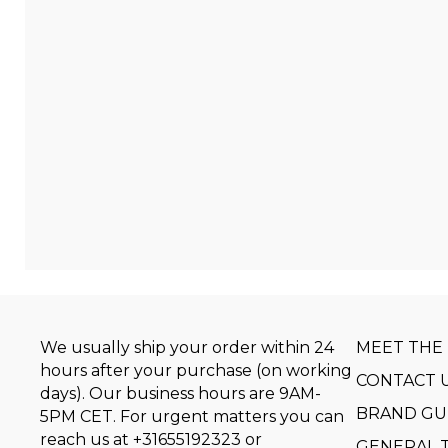
We usually ship your order within 24
MEET THE
hours after your purchase (on working
CONTACT 
days). Our business hours are 9AM-
BRAND GU
5PM CET. For urgent matters you can
reach us at
+31655192323
or
GENERAL 