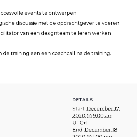
uccesvolle events te ontwerpen
ische discussie met de opdrachtgever te voeren
cilitator van een designteam te leren werken
de training een een coachcall na de training.
DETAILS
Start:
December 17,
2020 @ 9:00 am
UTC+1
End:
December 18,
2020 @ 1:00 pm