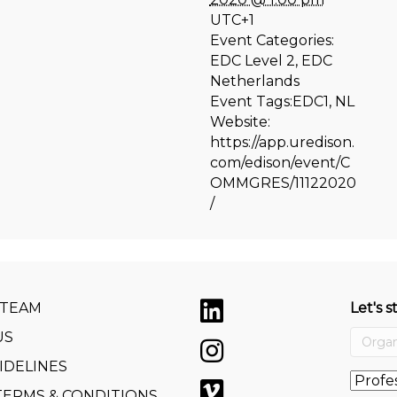
UTC+1
Event Categories:
EDC Level 2
,
EDC
Netherlands
Event Tags:
EDC1
,
NL
Website:
https://app.uredison.
com/edison/event/C
OMMGRES/11122020
/
 TEAM
Let's s
US
IDELINES
TERMS & CONDITIONS