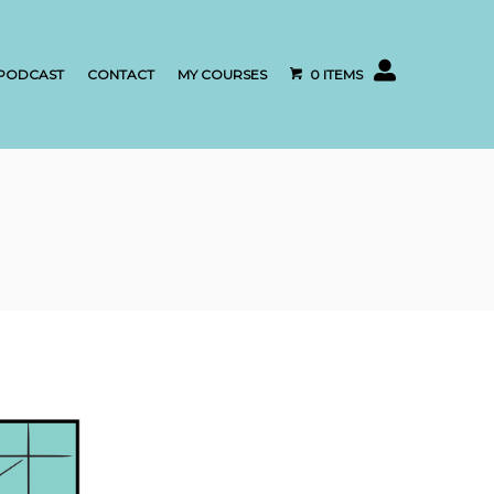
My account
PODCAST
CONTACT
MY COURSES
0 ITEMS