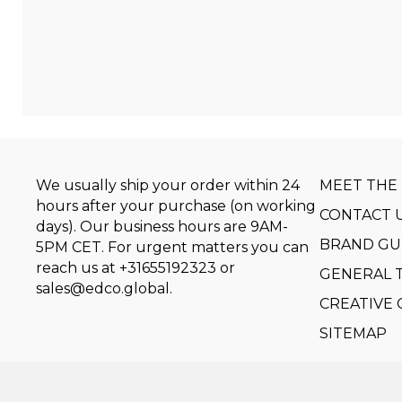
We usually ship your order within 24
MEET THE
hours after your purchase (on working
CONTACT 
days). Our business hours are 9AM-
BRAND GU
5PM CET. For urgent matters you can
reach us at
+31655192323
or
GENERAL 
sales@edco.global
.
CREATIVE
SITEMAP
Copyright © 2014-2026 by Event Design Collectiv