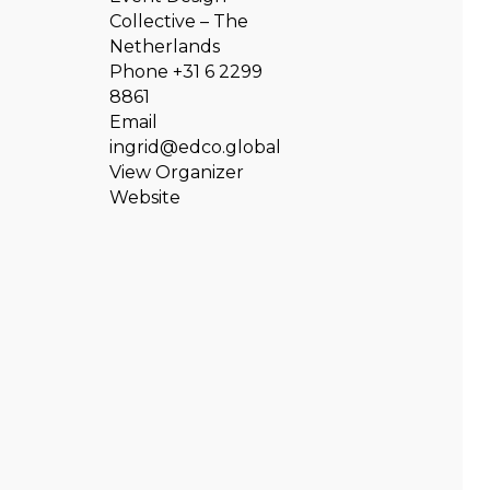
Collective – The
Netherlands
Phone
+31 6 2299
8861
Email
ingrid@edco.global
View Organizer
Website