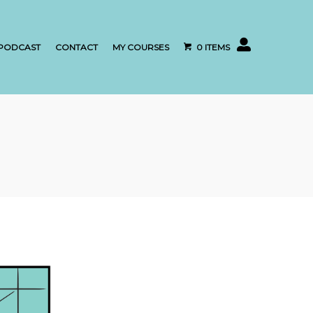
My account
PODCAST
CONTACT
MY COURSES
0 ITEMS