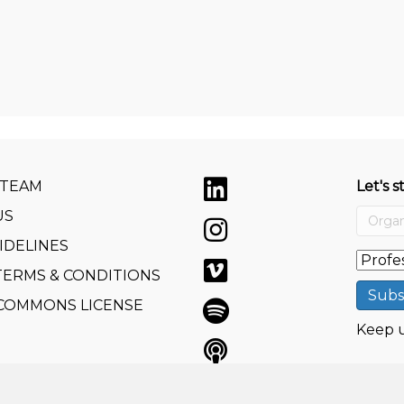
 TEAM
Let's s
US
IDELINES
TERMS & CONDITIONS
 COMMONS LICENSE
Keep u
e GmbH