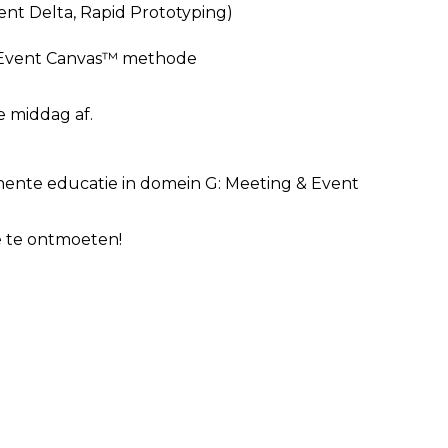
nt Delta, Rapid Prototyping)
e Event Canvas™ methode
e middag af.
anente educatie in domein G: Meeting & Event
e te ontmoeten!