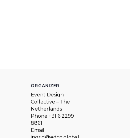
ORGANIZER
Event Design
Collective – The
Netherlands
Phone
+31 6 2299
8861
Email
ingrid@edco.global