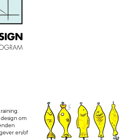
aining.
d design om
benden
tgever en/of