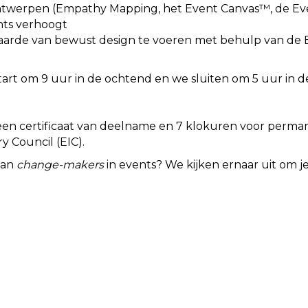
ntwerpen (Empathy Mapping, het Event Canvas™, de Eve
ts verhoogt
 waarde van bewust design te voeren met behulp van d
tart om 9 uur in de ochtend en we sluiten om 5 uur in d
en een certificaat van deelname en 7 klokuren voor perm
y Council (EIC).
 van
change-makers
in events? We kijken ernaar uit om j