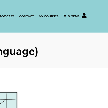
My account
PODCAST
CONTACT
MY COURSES
0 ITEMS
nguage)