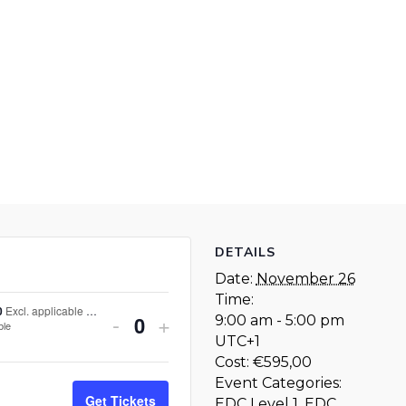
DETAILS
Date:
November 26
Time:
0
Excl. applicable VAT
Decrease
Increase
-
+
9:00 am - 5:00 pm
ble
Quantity
UTC+1
ticket
ticket
Cost:
€595,00
quantity
quantity
Event Categories:
Get Tickets
EDC Level 1
,
EDC