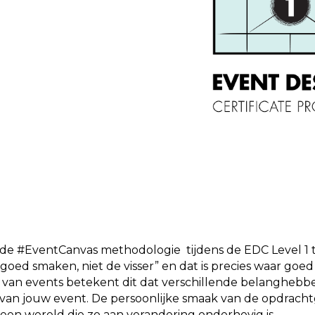
e #EventCanvas methodologie tijdens de EDC Level 1 tr
goed smaken, niet de visser” en dat is precies waar goe
d van events betekent dit dat verschillende belangheb
en van jouw event. De persoonlijke smaak van de opdrach
 een wereld die zo aan verandering onderhevig is.