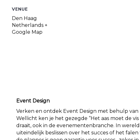
VENUE
Den Haag
Netherlands
+
Google Map
Event Design
Verken en ontdek Event Design met behulp van d
Wellicht ken je het gezegde “Het aas moet de vis 
draait, ook in de evenementenbranche. In werel
uiteindelijk beslissen over het succes of het fal
de planner is geen garantie voor succes, zeker in